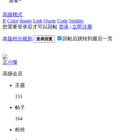
游客~
高级模式
B
Color
Image
Link
Quote
Code
Smilies
您需要登录后才可以回帖
登录
|
立即注册
本版积分规则
回帖后跳转到最后一页
发表回复
王小慢
高级会员
主题
151
帖子
164
粉丝