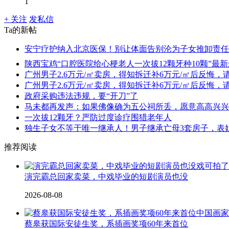
1
+ 关注
发私信
Ta的新帖
安宁疗护纳入北京医保！别让体面告别沦为子女推卸责任
陕西宝鸡“口腔医院给心梗老人一次拔12颗牙种10颗”
广州男子2.6万元/㎡卖房，得知拆迁补6万元/㎡后反
广州男子2.6万元/㎡卖房，得知拆迁补6万元/㎡后反
政府采购违法违规，要“开刀”了
马未都再发声：如果佛像确为五公祠所丢，愿意高高兴兴
一次拔12颗牙？严防过度诊疗围猎老年人
独生子女不等于唯一继承人！男子继承亡母3套房子，表
推荐阅读
演完霸总回家卖菜，中戏毕业的短剧演员也没
2026-08-08
蔡皋获国际安徒生奖，系插画奖项60年来首位