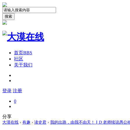
搜索
首页
BBS
社区
关于我们
登录
注册
0
分享
大漠在线
›
有趣
›
读史君
›
我的出路，由我不由天！▏D 老师续说愚公移山 