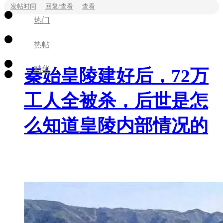
发帖时间
回复/查看
查看
热门
热帖
精华
秦始皇陵建好后，72万
工人全被杀，后世是怎
么知道皇陵内部情况的