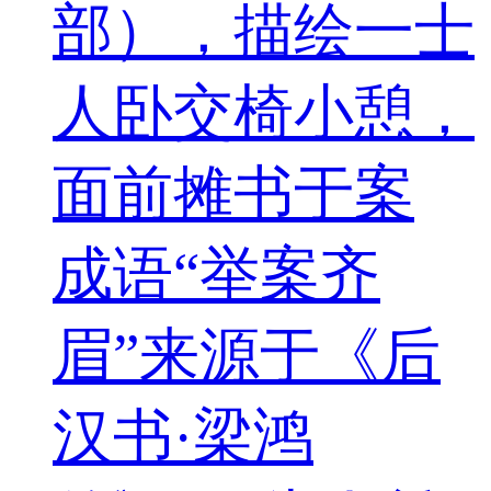
部），描绘一士
人卧交椅小憩，
面前摊书于案
成语“举案齐
眉”来源于《后
汉书·梁鸿