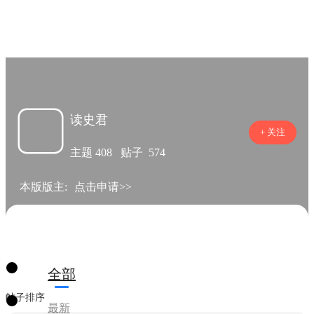
读史君



读史君
+ 关注
主题
408
贴子
574
本版版主:
点击申请>>
全部
帖子排序
最新