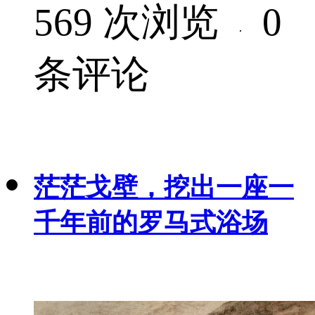
569 次浏览
0
·
条评论
茫茫戈壁，挖出一座一
千年前的罗马式浴场