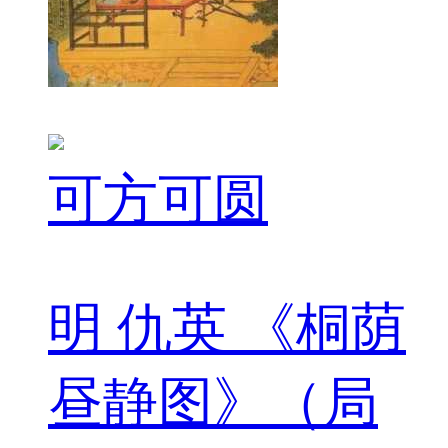
可方可圆
明 仇英 《桐荫
昼静图》（局