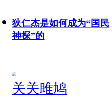
狄仁杰是如何成为“国民
神探”的
关关雎鸠