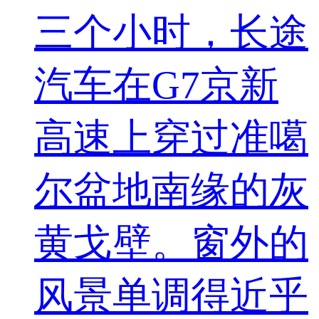
三个小时，长途
汽车在G7京新
高速上穿过准噶
尔盆地南缘的灰
黄戈壁。窗外的
风景单调得近乎