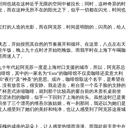
时间也就在这种近乎无限的空间中被拉长；同时，这种奇异的时
光，而在这种无所不在的阳光之下，似乎一切都在闪光，时间也
虹灯的人造的光影，而在阿克苏，时间是明朗的，闪亮的，给人
状态，开始按照其自然的节奏展开和循环。在这里，八点左右天
吃午饭，晚上九十点时才开始吃晚饭。而我平时在上海下午喝咖
亮而迷人了。
九十年代起阿克苏一度是上海对口支援的城市，所以，阿克苏总
馆，其中的一家名为“Esra”的咖啡馆不仅卖咖啡还卖意大利
”和“夜行”及“神圣”的意思。或许，咖啡馆取这个名字，是希望在
，没有放音乐，很安静。我走进去，柜台里一个瓜子脸的文静的
了杯意式浓缩咖啡，就到那个比较高的窗台前的木质长桌前坐
苦涩浓烈的咖啡，似乎一下回到了上海的街头。虽然这时已是黄
前坐了三个漂亮的维吾尔族姑娘，有一刹那间，我还以为她们是
让人感受到了她们的美好和纯净，也让人感受到了阿克苏这座城
花槐的成串的花朵上，让人感觉热情而浪漫。而我此前无意中在