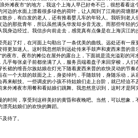
浪外滩夜市”的地方，我这个上海人早已好奇不已，很想看看这个
的河边的水面上漂着很多绿色的荷叶，让人闻到了江南的荷塘那
在散步，有白发的老人，还有推着婴儿车的年轻人。我听到老人
支边的那批青年，所以虽然满头华发却乡音无改。而那些年轻的
从我身边经过。我信步向前走去，感觉真有点像是在上海滨江的
经亮起了灯，在河面上勾勒出了一条优美的曲线。远处还有一座
变得更加迷人。这时我忽然听到远处传来手鼓声和麦西来普的音
滩”的夜市。夜市的摊位在屋外的露台上，下面就是流光溢彩的河
，几乎每张桌子前都坐满了人，服务员端着盘子来回穿梭，人们
穿长裙的维吾尔族姑娘在灯光下随着麦西来普的欢快灵动的节奏
站在一个大鼓的鼓面之上，身姿绰约，手随鼓转，身随乐动，从
会再来献技。一些调皮的小孩不待姑娘们走上台阶，就已经迫不
前来外滩夜市用餐和看姑娘们跳舞。我忽然意识到，这时才是阿
慢的时间，享受到这样美好的黄昏和夜晚吧。当然，可以想象，
的漂亮姑娘们的欢快的舞蹈。
不及待了。