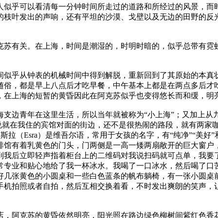
人似乎可以看清每一分钟时间所走过的道路和所经过的风景，而
的枝叶发出的声响，还有平坦的沙漠、戈壁以及无边的田野的反
克苏有关。在上海，时间是潮湿的，时明时暗的，似乎总带有霓
间似乎从钟表的机械时间中得到解脱，重新回到了其原始的本真
随俗，都是早上八点后才吃早餐，中午基本上都是在两点多后才
，在上海的短暂的黄昏因此在阿克苏似乎也变得悠长而和缓，明
海支边青年在这里生活，所以当年就被称为“小上海”；又加上从
说就在我住的宾馆对面的街边，还不是很热闹的路段，就有两家咖啡
斯拉（Esra）是维吾尔语，常用于女孩的名字，有“纯净”“美好
啡馆有着乳黄色的门头，门两侧是一高一矮两扇敞开的巨大窗户
到我后立即轻声指着柜台上的二维码对我说扫码就可点单，我要
常专业和贴心地给了我一杯冰水。我喝了一口冰水，然后喝了口
好几张黄色的小圆桌和一些白色蓝条的帆布躺椅，有一张小圆桌
手机拍照或者自拍，然后互相交换着看，不时发出爽朗的笑声，
店，阿克苏的黄昏依然明亮，阳光照在路边绿色柳树间紫红色香