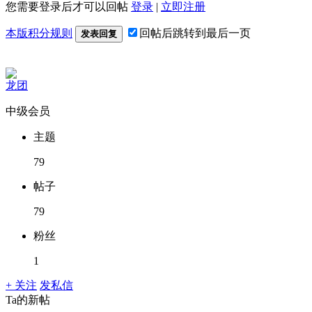
您需要登录后才可以回帖
登录
|
立即注册
本版积分规则
回帖后跳转到最后一页
发表回复
龙团
中级会员
主题
79
帖子
79
粉丝
1
+ 关注
发私信
Ta的新帖