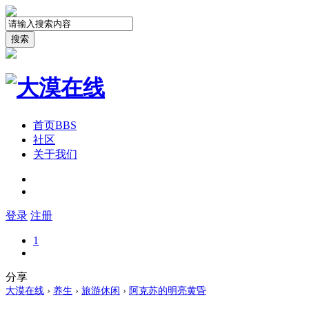
搜索
首页
BBS
社区
关于我们
登录
注册
1
分享
大漠在线
›
养生
›
旅游休闲
›
阿克苏的明亮黄昏