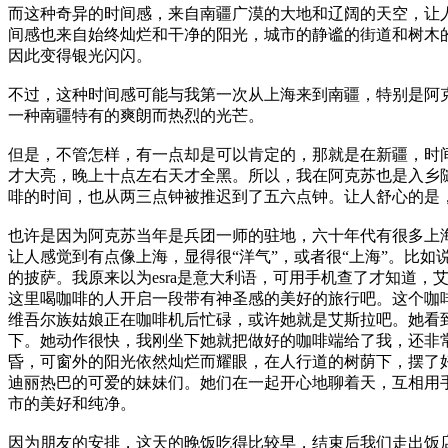
而这种奇异的时间感，来自南疆广漠的大地和辽阔的天空，让
间感也来自始终灿烂和干净的阳光，城市的静谧的街道和树木
因此变得银光闪闪。
不过，这种时间感可能与我第一次从上海来到南疆，特别是阿
一种南疆特有的爽朗而热烈的光芒。
但是，不管怎样，有一点却是可以肯定的，那就是在新疆，时
才大亮，晚上十点左右天才全黑。所以，我在阿克苏也是入乡
啡的时间，也从两三点钟被推迟到了五六点钟。让人舒心的是
也许是因为阿克苏当年是兵团一师的驻地，六十年代有很多上
让人感觉到有点像上海，显得很“洋气”，或者很“上海”。比如
的披萨。我原来以为esra是意大利语，可用手机查了才知道，艾
这里喝咖啡的人开启一段带有神圣感的美好的旅行吧。这个咖
维吾尔族姑娘正在咖啡机后忙碌，或许她就是艾斯拉吧。她看
下。她动作很快，我刚坐下她就把做好的咖啡端给了我，还非
昏，可窗外的阳光依然灿烂而耀眼，在人行道的树荫下，摆了
迪丽热巴的可爱的妹妹们。她们在一起开心地聊着天，互相用
市的美好和纯净。
因为朋友的安排，这天的晚饭吃得比较早，结束后我们走出饭