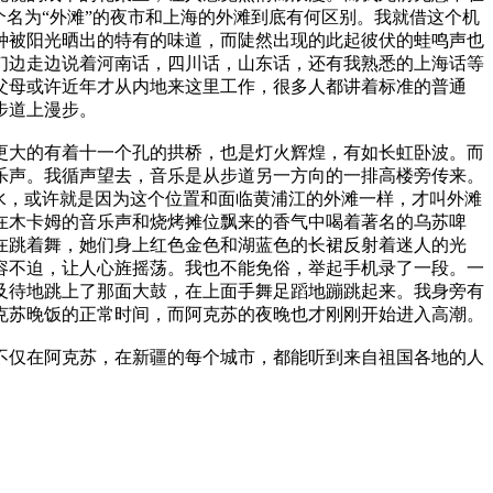
名为“外滩”的夜市和上海的外滩到底有何区别。我就借这个机
种被阳光晒出的特有的味道，而陡然出现的此起彼伏的蛙鸣声也
们边走边说着河南话，四川话，山东话，还有我熟悉的上海话等
父母或许近年才从内地来这里工作，很多人都讲着标准的普通
步道上漫步。
更大的有着十一个孔的拱桥，也是灯火辉煌，有如长虹卧波。而
乐声。我循声望去，音乐是从步道另一方向的一排高楼旁传来。
水，或许就是因为这个位置和面临黄浦江的外滩一样，才叫外滩
在木卡姆的音乐声和烧烤摊位飘来的香气中喝着著名的乌苏啤
在跳着舞，她们身上红色金色和湖蓝色的长裙反射着迷人的光
容不迫，让人心旌摇荡。我也不能免俗，举起手机录了一段。一
及待地跳上了那面大鼓，在上面手舞足蹈地蹦跳起来。我身旁有
克苏晚饭的正常时间，而阿克苏的夜晚也才刚刚开始进入高潮。
不仅在阿克苏，在新疆的每个城市，都能听到来自祖国各地的人