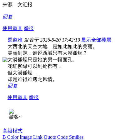
来源：文汇报
回复
使用道具
举报
蜀道难
发表于 2026-5-20 17:42:19
显示全部楼层
大西北的天空大地，是如此如此的美丽。
美丽到魅，谁说西域只有大漠孤烟？
大漠孤烟只是她的另一幅面孔。
花红柳绿可以到处都有，
但大漠孤烟，
却是难得难遇之风情。
回复
使用道具
举报
游客~
高级模式
B
Color
Image
Link
Quote
Code
Smilies