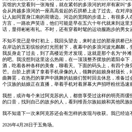
宾馆的大堂看到一张海报，就在紧邻的多浪河的对岸有家叫“多
会从跨越多浪河的一座高高耸起的石拱桥上走了过去。在对岸
让人如同置身江南的荷塘边。河边的宽阔的步道上，有很多人
方言，一路欢声笑语，他们可能是早在五六十年代就来到这里
话，显得彬彬有礼。不时，还有穿着时髦的运动服跑步的男女
不知不觉已是华灯初上，我回头望去，来时走过的那座拱桥已
在岸边的五彩缤纷的灯光照射下，夜幕中的多浪河波光粼粼，
我反身走了过去，到了高楼近旁才发现，这就是那个名为“外
的吧。我没想到这里这么热闹，在一顶顶整齐摆放的遮阳伞下
酒，吃着各种各样的美食，聊着天。下面的码头上，有四个身
芒。台阶上挤满了拿着手机录像的人，领舞的姑娘身材颀长，
曲舞罢，在热烈的掌声中跳舞的姑娘们暂时回去休息，准备过
个汉族的姑娘正在直播，举着手机对着屏幕大声招呼粉丝迅速
我想，或许每个来过阿克苏的人，都曾享受过这样的明亮而缓
的口音，找到自己的故乡的人，看到维吾尔族姑娘和其他民族
我不知道下一次来阿克苏还会有怎样的发现与收获。我已经迫
2026年4月28日于五角场。