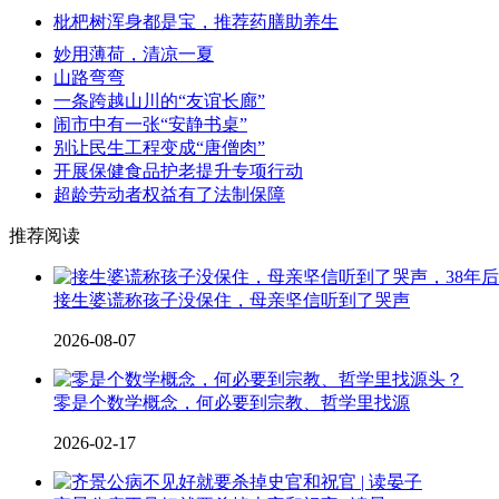
枇杷树浑身都是宝，推荐药膳助养生
妙用薄荷，清凉一夏
山路弯弯
一条跨越山川的“友谊长廊”
闹市中有一张“安静书桌”
别让民生工程变成“唐僧肉”
开展保健食品护老提升专项行动
超龄劳动者权益有了法制保障
推荐阅读
接生婆谎称孩子没保住，母亲坚信听到了哭声
2026-08-07
零是个数学概念，何必要到宗教、哲学里找源
2026-02-17