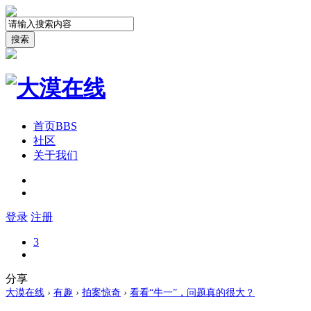
搜索
首页
BBS
社区
关于我们
登录
注册
3
分享
大漠在线
›
有趣
›
拍案惊奇
›
看看“牛一”，问题真的很大？