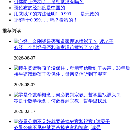
引体向上做功了，吊杠就没有吗？
哥伦布的经纬度是中国的
用乘以10的方法证明1=0.999……是无效的
1能等于0.999……吗？看我的！
推荐阅读
心经、金刚经是否和道家理论撞衫了？| 读
2026-08-07
接生婆谎称孩子没保住，母亲坚信听到了哭声
2026-08-07
零是个数学概念，何必要到宗教、哲学里找源
2026-02-17
齐景公病不见好就要杀掉史官和祝官 | 读晏