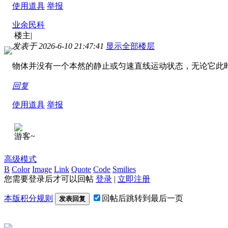
使用道具
举报
业余民科
楼主
|
发表于 2026-6-10 21:47:41
显示全部楼层
物体并没有一个本然的静止或匀速直线运动状态，无论它此
回复
使用道具
举报
游客~
高级模式
B
Color
Image
Link
Quote
Code
Smilies
您需要登录后才可以回帖
登录
|
立即注册
本版积分规则
回帖后跳转到最后一页
发表回复