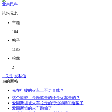
业余民科
论坛元老
主题
104
帖子
1185
粉丝
2
+ 关注
发私信
Ta的新帖
光在行驶的火车上不走直线？
这个痕迹，是粉笔走的还是火车走的？
爱因斯坦被火车拉走的“光的脚印”给骗了
爱因斯坦的火车跑偏了