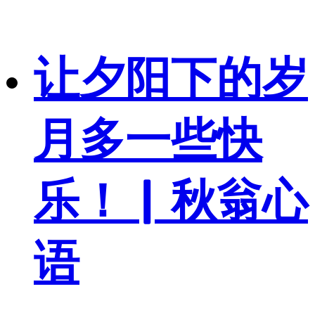
让夕阳下的岁
月多一些快
乐！▏秋翁心
语