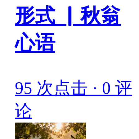
形式 ▏秋翁
心语
95 次点击 · 0 评
论