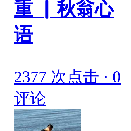
重 ▏秋翁心
语
2377 次点击 · 0
评论