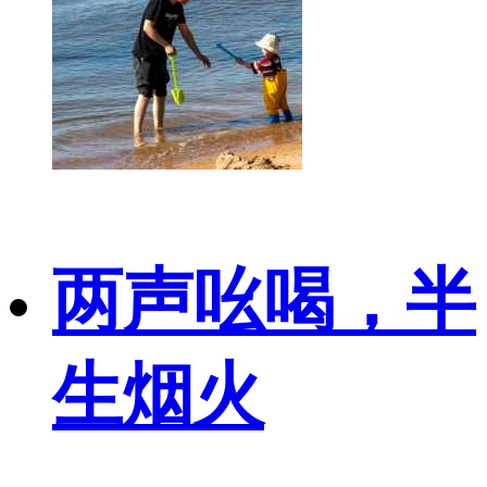
两声吆喝，半
生烟火