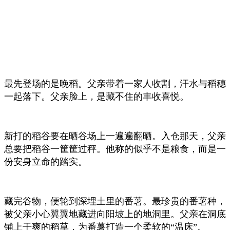
最先登场的是晚稻。父亲带着一家人收割，汗水与稻穗
一起落下。父亲脸上，是藏不住的丰收喜悦。
新打的稻谷要在晒谷场上一遍遍翻晒。入仓那天，父亲
总要把稻谷一筐筐过秤。他称的似乎不是粮食，而是一
份安身立命的踏实。
藏完谷物，便轮到深埋土里的番薯。最珍贵的番薯种，
被父亲小心翼翼地藏进向阳坡上的地洞里。父亲在洞底
铺上干爽的稻草，为番薯打造一个柔软的“温床”。