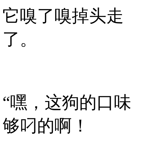
它嗅了嗅掉头走
了。
“嘿，这狗的口味
够叼的啊！