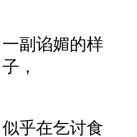
一副谄媚的样
子，
似乎在乞讨食