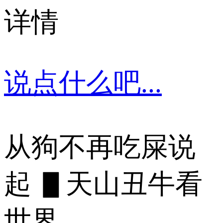
详情
说点什么吧...
从狗不再吃屎说
起 ▋天山丑牛看
世界