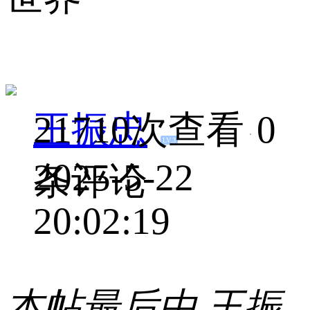
王振忠
21710次查看
0
LV.3
2025-5-22
条评论
20:02:19
本帖最后由 王振