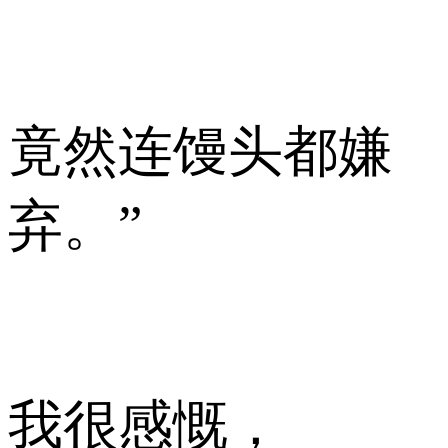
竟然连馒头都嫌
弃。”
我很感慨，