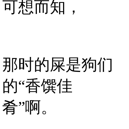
可想而知，
那时的屎是狗们
的“香馔佳
肴”啊。