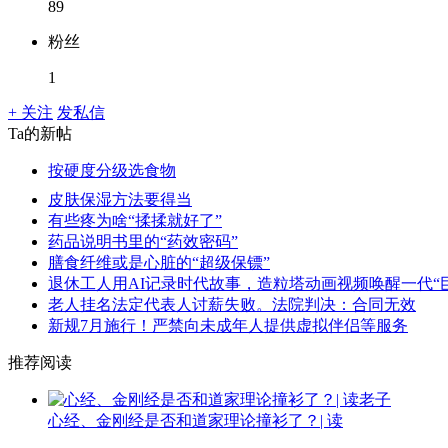
89
粉丝
1
+ 关注
发私信
Ta的新帖
按硬度分级选食物
皮肤保湿方法要得当
有些疼为啥“揉揉就好了”
药品说明书里的“药效密码”
膳食纤维或是心脏的“超级保镖”
退休工人用AI记录时代故事，造粒塔动画视频唤醒一代“
老人挂名法定代表人讨薪失败。法院判决：合同无效
新规7月施行！严禁向未成年人提供虚拟伴侣等服务
推荐阅读
心经、金刚经是否和道家理论撞衫了？| 读