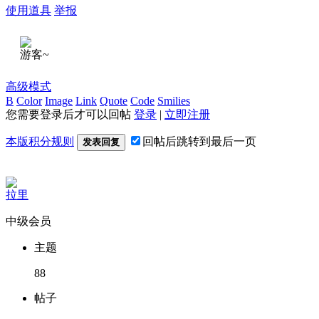
使用道具
举报
游客~
高级模式
B
Color
Image
Link
Quote
Code
Smilies
您需要登录后才可以回帖
登录
|
立即注册
本版积分规则
回帖后跳转到最后一页
发表回复
拉里
中级会员
主题
88
帖子