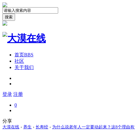
搜索
首页
BBS
社区
关于我们
登录
注册
0
分享
大漠在线
›
养生
›
长寿经
›
为什么说老年人一定要动起来？这8个理由有一条