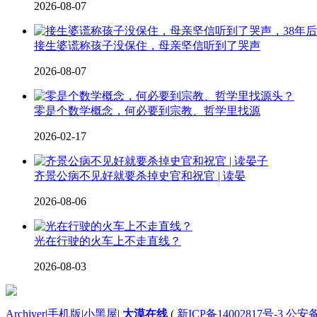
2026-08-07
接生婆谎称孩子没保住，母亲坚信听到了哭声
2026-08-07
零是个数学概念，何必要到宗教、哲学里找源
2026-02-17
齐景公病不见好就要杀掉史官和祝官 | 读晏
2026-08-06
光在行驶的火车上不走直线？
2026-08-03
Archiver
|
手机版
|
小黑屋
|
大漠在线
(
新ICP备14002817号-3 公安备