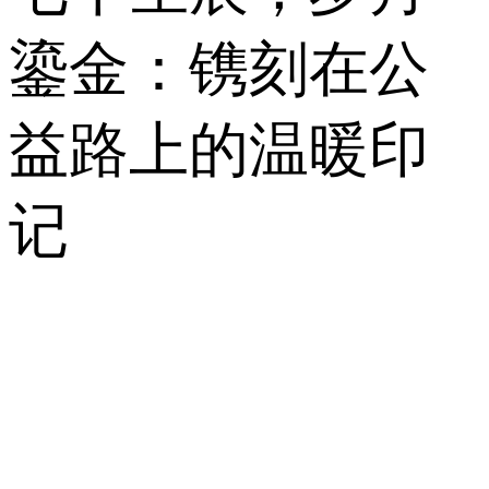
鎏金：镌刻在公
益路上的温暖印
记